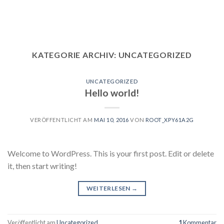
Skip
to
content
KATEGORIE ARCHIV:
UNCATEGORIZED
UNCATEGORIZED
Hello world!
VERÖFFENTLICHT AM
MAI 10, 2016
VON
ROOT_XPY61A2G
Welcome to WordPress. This is your first post. Edit or delete
it, then start writing!
WEITERLESEN
→
Veröffentlicht am
Uncategorized
1
Kommentar